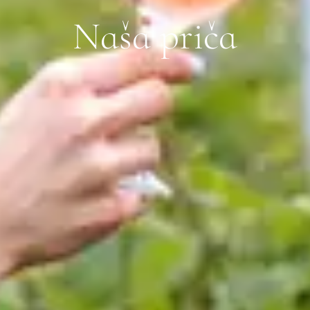
N
a
š
a
p
r
i
č
a